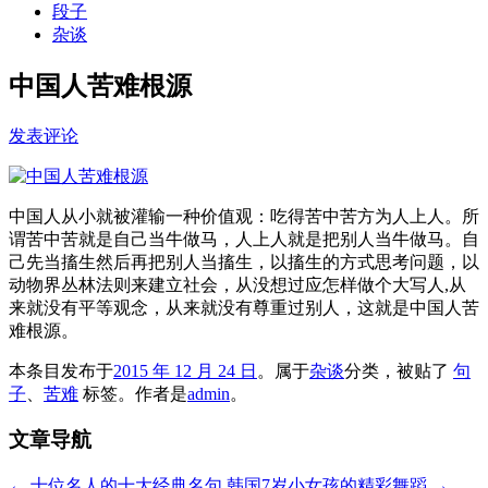
段子
杂谈
中国人苦难根源
发表评论
中国人从小就被灌输一种价值观：吃得苦中苦方为人上人。所
谓苦中苦就是自己当牛做马，人上人就是把别人当牛做马。自
己先当搐生然后再把别人当搐生，以搐生的方式思考问题，以
动物界丛林法则来建立社会，从没想过应怎样做个大写人,从
来就没有平等观念，从来就没有尊重过别人，这就是中国人苦
难根源。
本条目发布于
2015 年 12 月 24 日
。属于
杂谈
分类，被贴了
句
子
、
苦难
标签。
作者是
admin
。
文章导航
←
十位名人的十大经典名句
韩国7岁小女孩的精彩舞蹈
→