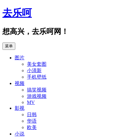
跳
去乐呵
至
正
文
想高兴，去乐呵网！
菜单
图片
美女套图
小清新
手机壁纸
视频
搞笑视频
游戏视频
MV
影视
日韩
华语
欧美
小说