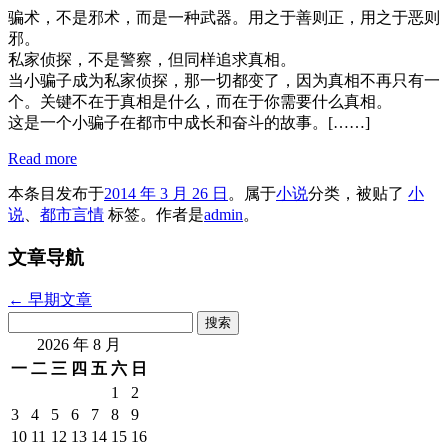
骗术，不是邪术，而是一种武器。用之于善则正，用之于恶则
邪。
私家侦探，不是警察，但同样追求真相。
当小骗子成为私家侦探，那一切都变了，因为真相不再只有一
个。关键不在于真相是什么，而在于你需要什么真相。
这是一个小骗子在都市中成长和奋斗的故事。[……]
Read more
本条目发布于
2014 年 3 月 26 日
。属于
小说
分类，被贴了
小
说
、
都市言情
标签。
作者是
admin
。
文章导航
←
早期文章
搜
索：
2026 年 8 月
一
二
三
四
五
六
日
1
2
3
4
5
6
7
8
9
10
11
12
13
14
15
16