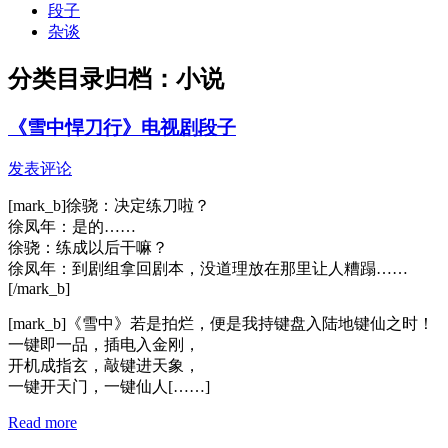
段子
杂谈
分类目录归档：
小说
《雪中悍刀行》电视剧段子
发表评论
[mark_b]徐骁：决定练刀啦？
徐凤年：是的……
徐骁：练成以后干嘛？
徐凤年：到剧组拿回剧本，没道理放在那里让人糟蹋……
[/mark_b]
[mark_b]《雪中》若是拍烂，便是我持键盘入陆地键仙之时！
一键即一品，插电入金刚，
开机成指玄，敲键进天象，
一键开天门，一键仙人[……]
Read more