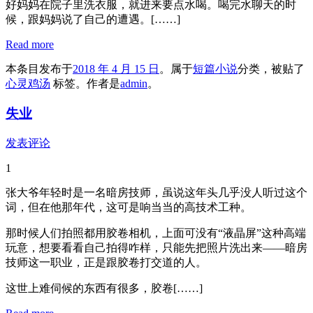
好妈妈在院子里洗衣服，就进来要点水喝。喝完水聊天的时
候，跟妈妈说了自己的遭遇。[……]
Read more
本条目发布于
2018 年 4 月 15 日
。属于
短篇小说
分类，被贴了
心灵鸡汤
标签。
作者是
admin
。
失业
发表评论
1
张大爷年轻时是一名暗房技师，虽说这年头几乎没人听过这个
词，但在他那年代，这可是响当当的高技术工种。
那时候人们拍照都用胶卷相机，上面可没有“液晶屏”这种高端
玩意，想要看看自己拍得咋样，只能先把照片洗出来——暗房
技师这一职业，正是跟胶卷打交道的人。
这世上难伺候的东西有很多，胶卷[……]