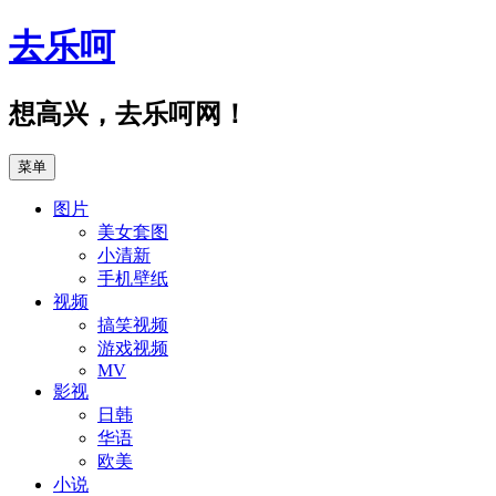
跳
去乐呵
至
正
文
想高兴，去乐呵网！
菜单
图片
美女套图
小清新
手机壁纸
视频
搞笑视频
游戏视频
MV
影视
日韩
华语
欧美
小说