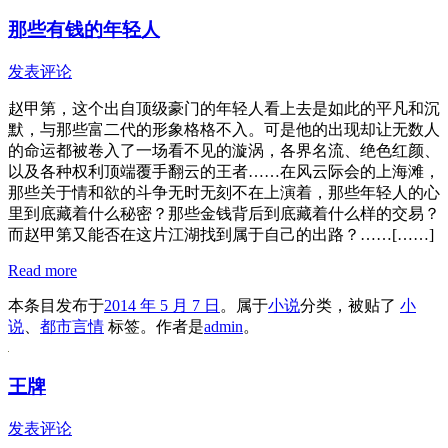
那些有钱的年轻人
发表评论
赵甲第，这个出自顶级豪门的年轻人看上去是如此的平凡和沉
默，与那些富二代的形象格格不入。可是他的出现却让无数人
的命运都被卷入了一场看不见的漩涡，各界名流、绝色红颜、
以及各种权利顶端覆手翻云的王者……在风云际会的上海滩，
那些关于情和欲的斗争无时无刻不在上演着，那些年轻人的心
里到底藏着什么秘密？那些金钱背后到底藏着什么样的交易？
而赵甲第又能否在这片江湖找到属于自己的出路？……[……]
Read more
本条目发布于
2014 年 5 月 7 日
。属于
小说
分类，被贴了
小
说
、
都市言情
标签。
作者是
admin
。
王牌
发表评论