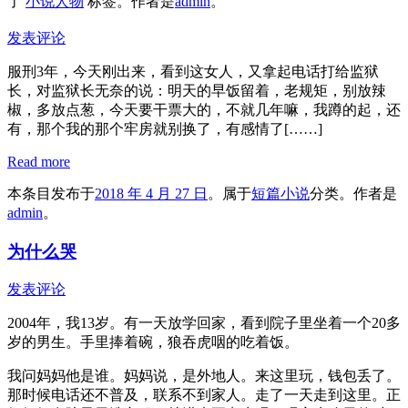
了
小说人物
标签。
作者是
admin
。
发表评论
服刑3年，今天刚出来，看到这女人，又拿起电话打给监狱
长，对监狱长无奈的说：明天的早饭留着，老规矩，别放辣
椒，多放点葱，今天要干票大的，不就几年嘛，我蹲的起，还
有，那个我的那个牢房就别换了，有感情了[……]
Read more
本条目发布于
2018 年 4 月 27 日
。属于
短篇小说
分类。
作者是
admin
。
为什么哭
发表评论
2004年，我13岁。有一天放学回家，看到院子里坐着一个20多
岁的男生。手里捧着碗，狼吞虎咽的吃着饭。
我问妈妈他是谁。妈妈说，是外地人。来这里玩，钱包丢了。
那时候电话还不普及，联系不到家人。走了一天走到这里。正