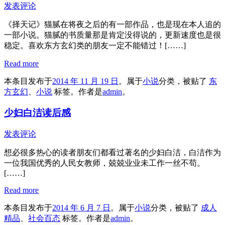
发表评论
《择天记》猫腻在将夜之后的有一部作品，也是现在本人追的
一部小说。猫腻的书质量那是肯定没得说的，更新速度也是很
稳定。喜欢东方玄幻类的朋友一定不能错过！[……]
Read more
本条目发布于
2014 年 11 月 19 日
。属于
小说
分类，被贴了
东
方玄幻
、
小说
标签。
作者是
admin
。
少妇白洁读后感
发表评论
想必很多热心的读者朋友们都看过著名的少妇白洁，白洁作为
一位我国优秀的人民女教师，兢兢业业未工作一丝不苟。
[……]
Read more
本条目发布于
2014 年 6 月 7 日
。属于
小说
分类，被贴了
成人
精品
、
社会百态
标签。
作者是
admin
。