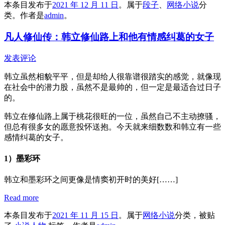
本条目发布于
2021 年 12 月 11 日
。属于
段子
、
网络小说
分
类。
作者是
admin
。
凡人修仙传：韩立修仙路上和他有情感纠葛的女子
发表评论
韩立虽然相貌平平，但是却给人很靠谱很踏实的感觉，就像现
在社会中的潜力股，虽然不是最帅的，但一定是最适合过日子
的。
韩立在修仙路上属于桃花很旺的一位，虽然自己不主动撩骚，
但总有很多女的愿意投怀送抱。今天就来细数数和韩立有一些
感情纠葛的女子。
1）墨彩环
韩立和墨彩环之间更像是情窦初开时的美好[……]
Read more
本条目发布于
2021 年 11 月 15 日
。属于
网络小说
分类，被贴