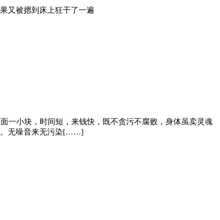
结果又被摁到床上狂干了一遍
下面一小块，时间短，来钱快，既不贪污不腐败，身体虽卖灵魂
。无噪音来无污染[……]