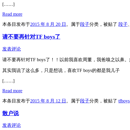
[……]
Read more
本条目发布于
2015 年 8 月 20 日
。属于
段子
分类，被贴了
段子
请不要再针对TF boys了
发表评论
请不要再针对TF boys了！！以前我喜欢周董，我爸嗅之以鼻
其实我说了这么多，只是想说，喜欢TF boys的都是我儿子
[……]
Read more
本条目发布于
2015 年 8 月 12 日
。属于
段子
分类，被贴了
tfboys
散户说
发表评论