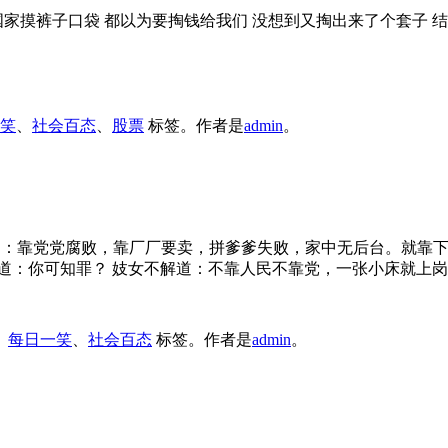
国家摸裤子口袋 都以为要掏钱给我们 没想到又掏出来了个套子 
笑
、
社会百态
、
股票
标签。
作者是
admin
。
诉道：靠党党腐败，靠厂厂要卖，拼爹爹失败，家中无后台。就靠
道：你可知罪？ 妓女不解道：不靠人民不靠党，一张小床就上岗
、
每日一笑
、
社会百态
标签。
作者是
admin
。