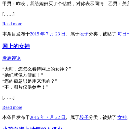
甲男：昨晚，我给媳妇买了个钻戒，对你表示同情！乙男：关
[……]
Read more
本条目发布于
2015 年 7 月 23 日
。属于
段子
分类，被贴了
每日
网上的女神
发表评论
“大师，您怎么看待网上的女神？”
“她们就像方便面！”
“您的额意思是用来泡的？”
“不，图片仅供参考！”
[……]
Read more
本条目发布于
2015 年 7 月 22 日
。属于
段子
分类，被贴了
女神