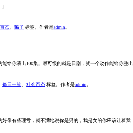
…]
百态
、
骗子
标签。
作者是
admin
。
的能给你演出100集。最可恨的就是日剧，就一个动作能给你整出
、
每日一笑
、
社会百态
标签。
作者是
admin
。
的好像有些理亏，就不满地说你是男的，我是女的你应该让着我