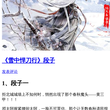
《雪中悍刀行》段子
发表评论
1、段子一
拒北城城墙上不知何时，悄然出现了那个春秋魔头
——
黄三
甲！！！
邓太阿握紧腰间太阿，一脸不可置信。那个让无数春秋遗民恨