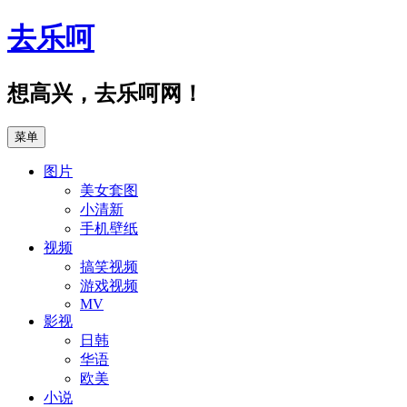
跳
去乐呵
至
正
文
想高兴，去乐呵网！
菜单
图片
美女套图
小清新
手机壁纸
视频
搞笑视频
游戏视频
MV
影视
日韩
华语
欧美
小说