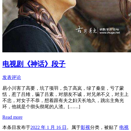
电视剧《神话》段子
发表评论
易小川害了高要，坑了项羽，负了高岚，绿了秦皇，亏了蒙
恬，惹了吕雉，骗了吕素，对朋友不诚，对兄弟不义，对主上
不忠，对女子不恭，想着跟有夫之妇天长地久，跳出主角光
环，他就是个彻头彻尾的人渣。
[……]
Read more
本条目发布于
2022 年 1 月 16 日
。属于
影视
分类，被贴了
电视