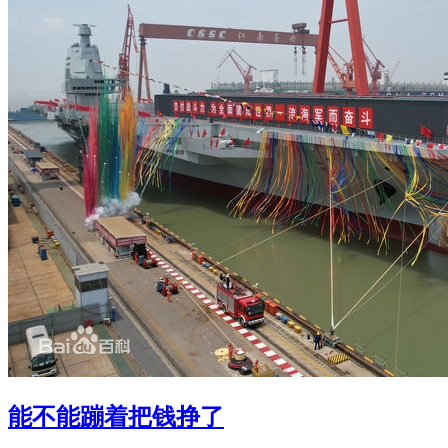
能不能蹦着把钱挣了