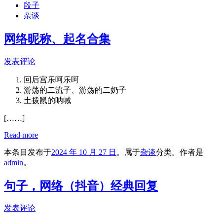
段子
杂谈
网络昵称、起名合集
发表评论
回后宫乐呵乐呵
游荡的二流子、游荡的二奶子
土拨鼠的呐喊
[……]
Read more
本条目发布于
2024 年 10 月 27 日
。属于
杂谈
分类。
作者是
admin
。
句子，网络（抖音）经典回复
发表评论