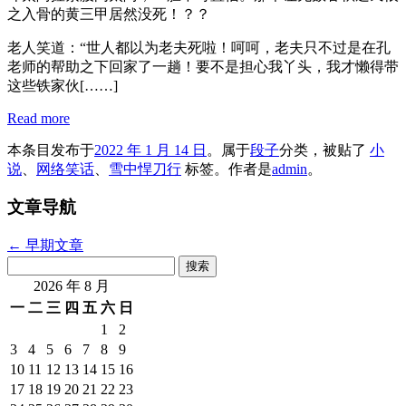
之入骨的黄三甲居然没死！？？
老人笑道：“世人都以为老夫死啦！呵呵，老夫只不过是在孔
老师的帮助之下回家了一趟！要不是担心我丫头，我才懒得带
这些铁家伙[……]
Read more
本条目发布于
2022 年 1 月 14 日
。属于
段子
分类，被贴了
小
说
、
网络笑话
、
雪中悍刀行
标签。
作者是
admin
。
文章导航
←
早期文章
搜
索：
2026 年 8 月
一
二
三
四
五
六
日
1
2
3
4
5
6
7
8
9
10
11
12
13
14
15
16
17
18
19
20
21
22
23