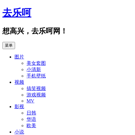
跳
去乐呵
至
正
文
想高兴，去乐呵网！
菜单
图片
美女套图
小清新
手机壁纸
视频
搞笑视频
游戏视频
MV
影视
日韩
华语
欧美
小说