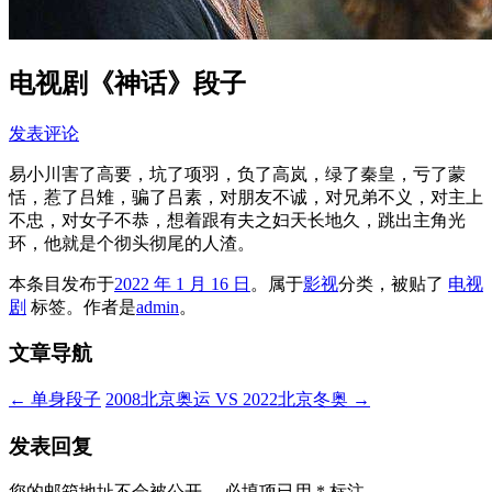
电视剧《神话》段子
发表评论
易小川害了高要，坑了项羽，负了高岚，绿了秦皇，亏了蒙
恬，惹了吕雉，骗了吕素，对朋友不诚，对兄弟不义，对主上
不忠，对女子不恭，想着跟有夫之妇天长地久，跳出主角光
环，他就是个彻头彻尾的人渣。
本条目发布于
2022 年 1 月 16 日
。属于
影视
分类，被贴了
电视
剧
标签。
作者是
admin
。
文章导航
←
单身段子
2008北京奥运 VS 2022北京冬奥
→
发表回复
您的邮箱地址不会被公开。
必填项已用
*
标注