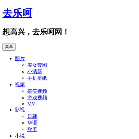
跳
去乐呵
至
正
文
想高兴，去乐呵网！
菜单
图片
美女套图
小清新
手机壁纸
视频
搞笑视频
游戏视频
MV
影视
日韩
华语
欧美
小说