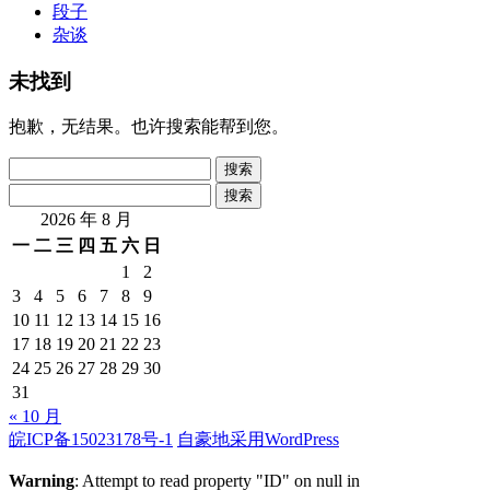
段子
杂谈
未找到
抱歉，无结果。也许搜索能帮到您。
搜
索：
搜
索：
2026 年 8 月
一
二
三
四
五
六
日
1
2
3
4
5
6
7
8
9
10
11
12
13
14
15
16
17
18
19
20
21
22
23
24
25
26
27
28
29
30
31
« 10 月
皖ICP备15023178号-1
自豪地采用WordPress
Warning
: Attempt to read property "ID" on null in