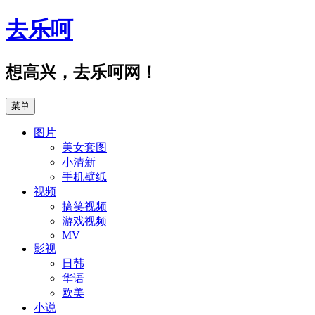
跳
去乐呵
至
正
文
想高兴，去乐呵网！
菜单
图片
美女套图
小清新
手机壁纸
视频
搞笑视频
游戏视频
MV
影视
日韩
华语
欧美
小说