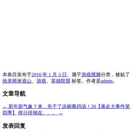
本条目发布于
2016 年 1 月 3 日
。属于
游戏视频
分类，被贴了
徐老师来巡山
、
游戏
、
英雄联盟
标签。
作者是
admin
。
文章导航
←
新年新气象？来，先干了这碗毒鸡汤！26【暴走大事件第
四季】
终日徘徊在。。。
→
发表回复