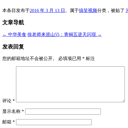
本条目发布于
2016 年 3 月 13 日
。属于
搞笑视频
分类，被贴了
文章导航
←
中华美食
徐老师来巡山55：青铜五逆天闪现
→
发表回复
您的邮箱地址不会被公开。
必填项已用
*
标注
评论
*
显示名称
*
邮箱
*