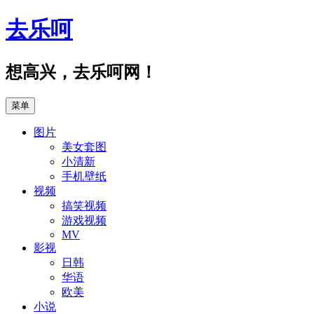
跳
去乐呵
至
正
文
想高兴，去乐呵网！
菜单
图片
美女套图
小清新
手机壁纸
视频
搞笑视频
游戏视频
MV
影视
日韩
华语
欧美
小说