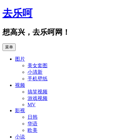
跳
去乐呵
至
正
文
想高兴，去乐呵网！
菜单
图片
美女套图
小清新
手机壁纸
视频
搞笑视频
游戏视频
MV
影视
日韩
华语
欧美
小说