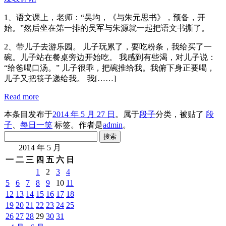
1、语文课上，老师：“吴均，《与朱元思书》，预备，开
始。”然后坐在第一排的吴军与朱源就一起把语文书撕了。
2、带儿子去游乐园。 儿子玩累了，要吃粉条，我给买了一
碗。儿子站在餐桌旁边开始吃。 我感到有些渴，对儿子说：
“给爸喝口汤。” 儿子很乖，把碗推给我。我俯下身正要喝，
儿子又把筷子递给我。 我[……]
Read more
本条目发布于
2014 年 5 月 27 日
。属于
段子
分类，被贴了
段
子
、
每日一笑
标签。
作者是
admin
。
搜
索：
2014 年 5 月
一
二
三
四
五
六
日
1
2
3
4
5
6
7
8
9
10
11
12
13
14
15
16
17
18
19
20
21
22
23
24
25
26
27
28
29
30
31