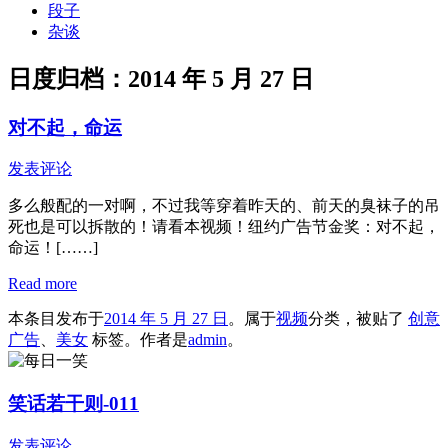
段子
杂谈
日度归档：
2014 年 5 月 27 日
对不起，命运
发表评论
多么般配的一对啊，不过我等穿着昨天的、前天的臭袜子的吊
死也是可以拆散的！请看本视频！纽约广告节金奖：对不起，
命运！[……]
Read more
本条目发布于
2014 年 5 月 27 日
。属于
视频
分类，被贴了
创意
广告
、
美女
标签。
作者是
admin
。
笑话若干则-011
发表评论